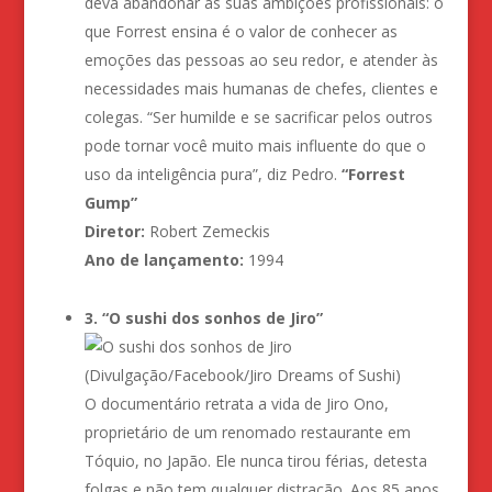
deva abandonar as suas ambições profissionais: o
que Forrest ensina é o valor de conhecer as
emoções das pessoas ao seu redor, e atender às
necessidades mais humanas de chefes, clientes e
colegas. “Ser humilde e se sacrificar pelos outros
pode tornar você muito mais influente do que o
uso da inteligência pura”, diz Pedro.
“Forrest
Gump”
Diretor:
Robert Zemeckis
Ano de lançamento:
1994
3. “O sushi dos sonhos de Jiro”
(Divulgação/Facebook/Jiro Dreams of Sushi)
O documentário retrata a vida de Jiro Ono,
proprietário de um renomado restaurante em
Tóquio, no Japão. Ele nunca tirou férias, detesta
folgas e não tem qualquer distração. Aos 85 anos,