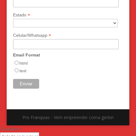
*
Estado
*
Celular/Whatsapp
Email Format
html
text
Pro Franquias - Vem empreender coma gente!
Translate »