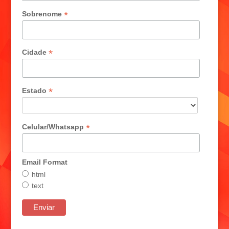
*
Sobrenome
*
Cidade
*
Estado
*
Celular/Whatsapp
Email Format
html
text