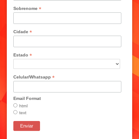
*
Sobrenome
*
Cidade
*
Estado
*
Celular/Whatsapp
Email Format
html
text