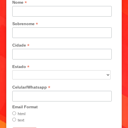
*
Nome
*
Sobrenome
*
Cidade
*
Estado
*
Celular/Whatsapp
Email Format
html
text