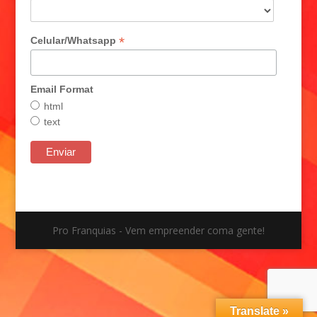
*
Celular/Whatsapp
Email Format
html
text
Pro Franquias - Vem empreender coma gente!
Translate »