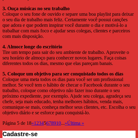
3. Ouça músicas no seu trabalho
Coloque o seu fone de ouvido e separe uma boa playlist para deixar
o seu dia de trabalho mais feliz. Certamente você possui canções
que adora e que podem inspirar você durante o dia e motivá-lo a
trabalhar com mais foco e ajudar seus colegas, clientes e parceiros
com mais disposição.
4. Almoce longe do escritório
Tire um tempo para sair do seu ambiente de trabalho. Aproveite o
seu horário de almoço para conhecer novos lugares. Faça coisas
diferentes todos os dias, mesmo que elas pareçam banais.
5. Coloque um objetivo para ser conquistado todos os dias
Coloque uma meta todos os dias para você ser um profissional
melhor. Se você tem o hábito de checar o Facebook durante o seu
trabalho, coloque como objetivo não fazer isso durante o seu
próximo expediente, por exemplo. Ajude seu colega, agradeça seu
chefe, seja mais educado, tenha melhores hábitos, venda mais,
comunique-se mais, conheça melhor seus clientes, etc. Escolha o seu
objetivo diário e se esforce para conquistá-lo.
Página 5 de 18
«
1
2
3
4
5
6
7
8
9
10
...
»
Última »
Cadastre-se